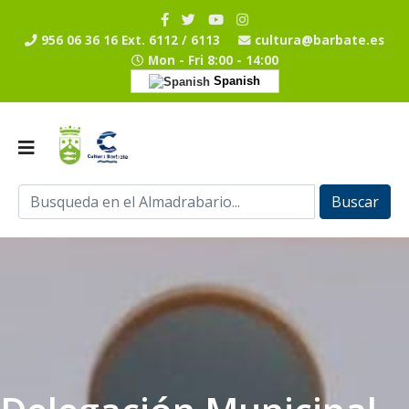
956 06 36 16 Ext. 6112 / 6113
cultura@barbate.es
Mon - Fri 8:00 - 14:00
Spanish
Buscar