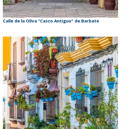
Calle de la Oliva "Casco Antiguo" de Barbate