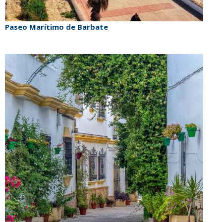
Paseo Marítimo de Barbate