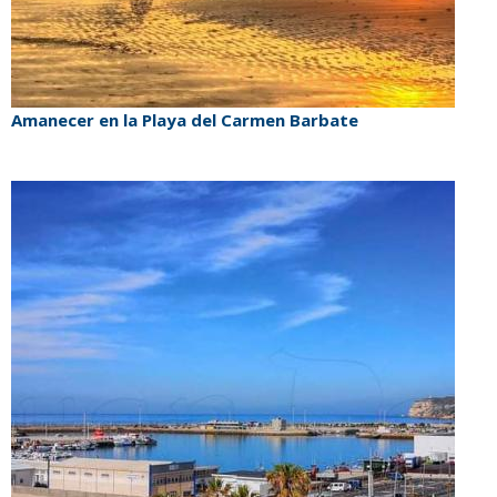
Amanecer en la Playa del Carmen Barbate