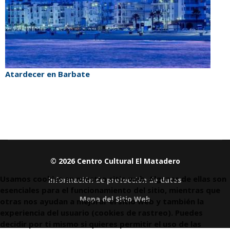
Atardecer en Barbate
© 2026 Centro Cultural El Matadero
Usamos cookies en nuestro sitio web. Algunas de ellas son
Información de protección de datos
esenciales para el funcionamiento del sitio, mientras que
Mapa del Sitio Web
otras nos ayudan a mejorar el sitio web y también la
experiencia del usuario (cookies de rastreo). Puedes
decidir por ti mismo si quieres permitir el uso de las