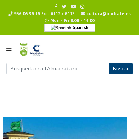
956 06 36 16 Ext. 6112 / 6113
cultura@barbate.es
Mon - Fri 8:00 - 14:00
Spanish
Buscar